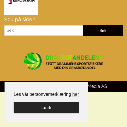
Søk på siden
Bygget på WordPress av
Smart Media AS
Les vår personvernerklæring
her
Lukk