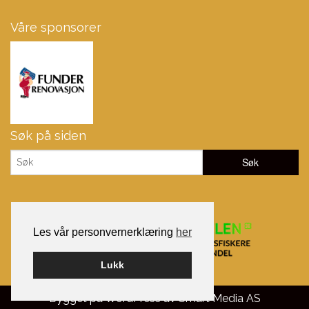
Våre sponsorer
Søk på siden
Les vår personvernerklæring
her
Lukk
Bygget på WordPress av
Smart Media AS