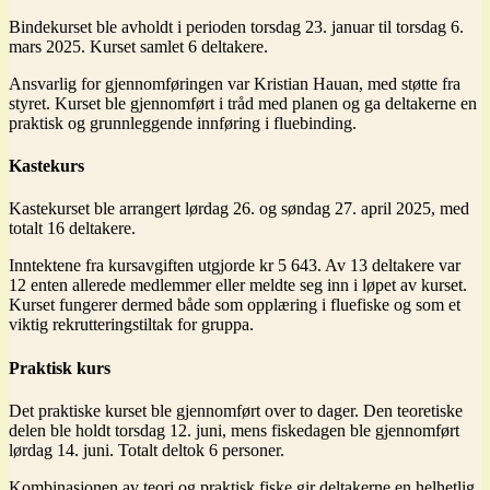
Bindekurset ble avholdt i perioden torsdag 23. januar til torsdag 6.
mars 2025. Kurset samlet 6 deltakere.
Ansvarlig for gjennomføringen var Kristian Hauan, med støtte fra
styret. Kurset ble gjennomført i tråd med planen og ga deltakerne en
praktisk og grunnleggende innføring i fluebinding.
Kastekurs
Kastekurset ble arrangert lørdag 26. og søndag 27. april 2025, med
totalt 16 deltakere.
Inntektene fra kursavgiften utgjorde kr 5 643. Av 13 deltakere var
12 enten allerede medlemmer eller meldte seg inn i løpet av kurset.
Kurset fungerer dermed både som opplæring i fluefiske og som et
viktig rekrutteringstiltak for gruppa.
Praktisk kurs
Det praktiske kurset ble gjennomført over to dager. Den teoretiske
delen ble holdt torsdag 12. juni, mens fiskedagen ble gjennomført
lørdag 14. juni. Totalt deltok 6 personer.
Kombinasjonen av teori og praktisk fiske gir deltakerne en helhetlig