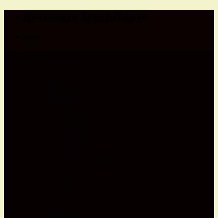
Drammens Sportsfiskere
Meny
Nyheter
Aktivitetsgrupper
Styret DS Info
Om oss
Fiskestell
Vannmiljøutvalget
Referater
Historie
Fiskestell, Aktiviteter
Aktiviteter i vannmiljøutvalget
Fluegruppa Invicta
Turer
Invicta Aktiviteter
Kurs
Havfiske
Havfisketurer
Utleie
Vrangenhytta
Søltjørnhytta