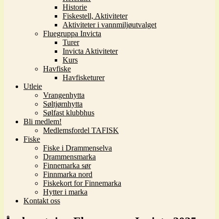
Historie
Fiskestell, Aktiviteter
Aktiviteter i vannmiljøutvalget
Fluegruppa Invicta
Turer
Invicta Aktiviteter
Kurs
Havfiske
Havfisketurer
Utleie
Vrangenhytta
Søltjørnhytta
Sølfast klubbhus
Bli medlem!
Medlemsfordel TAFISK
Fiske
Fiske i Drammenselva
Drammensmarka
Finnemarka sør
Finnmarka nord
Fiskekort for Finnemarka
Hytter i marka
Kontakt oss