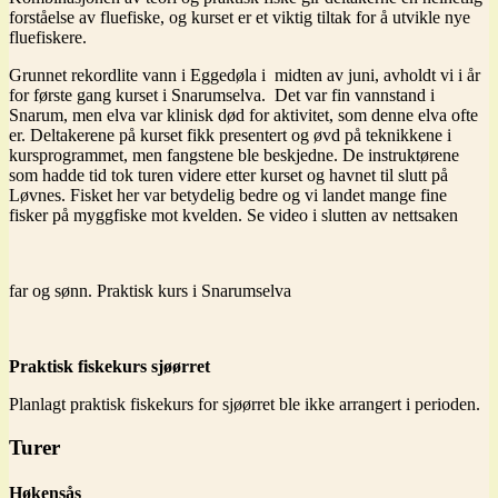
forståelse av fluefiske, og kurset er et viktig tiltak for å utvikle nye
fluefiskere.
Grunnet rekordlite vann i Eggedøla i midten av juni, avholdt vi i år
for første gang kurset i Snarumselva. Det var fin vannstand i
Snarum, men elva var klinisk død for aktivitet, som denne elva ofte
er. Deltakerene på kurset fikk presentert og øvd på teknikkene i
kursprogrammet, men fangstene ble beskjedne. De instruktørene
som hadde tid tok turen videre etter kurset og havnet til slutt på
Løvnes. Fisket her var betydelig bedre og vi landet mange fine
fisker på myggfiske mot kvelden. Se video i slutten av nettsaken
far og sønn. Praktisk kurs i Snarumselva
Praktisk fiskekurs sjøørret
Planlagt praktisk fiskekurs for sjøørret ble ikke arrangert i perioden.
Turer
Høkensås