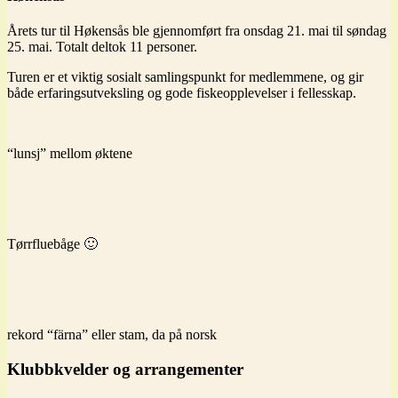
Årets tur til Høkensås ble gjennomført fra onsdag 21. mai til søndag
25. mai. Totalt deltok 11 personer.
Turen er et viktig sosialt samlingspunkt for medlemmene, og gir
både erfaringsutveksling og gode fiskeopplevelser i fellesskap.
“lunsj” mellom øktene
Tørrfluebåge 🙂
rekord “färna” eller stam, da på norsk
Klubbkvelder og arrangementer