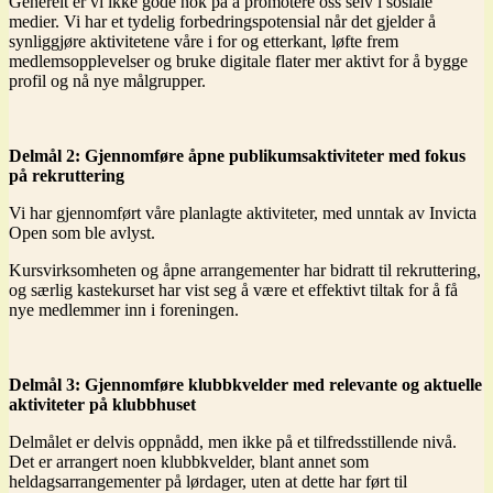
Generelt er vi ikke gode nok på å promotere oss selv i sosiale
medier. Vi har et tydelig forbedringspotensial når det gjelder å
synliggjøre aktivitetene våre i for og etterkant, løfte frem
medlemsopplevelser og bruke digitale flater mer aktivt for å bygge
profil og nå nye målgrupper.
Delmål 2: Gjennomføre åpne publikumsaktiviteter med fokus
på rekruttering
Vi har gjennomført våre planlagte aktiviteter, med unntak av Invicta
Open som ble avlyst.
Kursvirksomheten og åpne arrangementer har bidratt til rekruttering,
og særlig kastekurset har vist seg å være et effektivt tiltak for å få
nye medlemmer inn i foreningen.
Delmål 3: Gjennomføre klubbkvelder med relevante og aktuelle
aktiviteter på klubbhuset
Delmålet er delvis oppnådd, men ikke på et tilfredsstillende nivå.
Det er arrangert noen klubbkvelder, blant annet som
heldagsarrangementer på lørdager, uten at dette har ført til