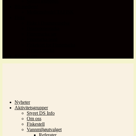
Sølfast klubbhus
Bli medlem!
Medlemsfordel TAFISK
Fiske
Fiske i Drammenselva
Drammensmarka
Finnemarka sør
Finnmarka nord
Fiskekort for Finnemarka
Hytter i marka
Kontakt oss
Nyheter
Aktivitetsgrupper
Styret DS Info
Om oss
Fiskestell
Vannmiljøutvalget
Referater