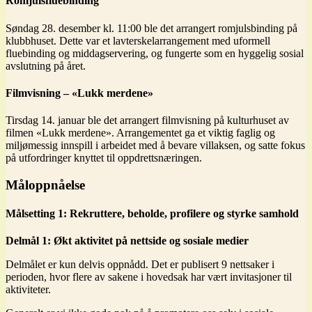
Romjulsfluebinding
Søndag 28. desember kl. 11:00 ble det arrangert romjulsbinding på
klubbhuset. Dette var et lavterskelarrangement med uformell
fluebinding og middagservering, og fungerte som en hyggelig sosial
avslutning på året.
Filmvisning – «Lukk merdene»
Tirsdag 14. januar ble det arrangert filmvisning på kulturhuset av
filmen «Lukk merdene». Arrangementet ga et viktig faglig og
miljømessig innspill i arbeidet med å bevare villaksen, og satte fokus
på utfordringer knyttet til oppdrettsnæringen.
Måloppnåelse
Målsetting 1: Rekruttere, beholde, profilere og styrke samhold
Delmål 1: Økt aktivitet på nettside og sosiale medier
Delmålet er kun delvis oppnådd. Det er publisert 9 nettsaker i
perioden, hvor flere av sakene i hovedsak har vært invitasjoner til
aktiviteter.