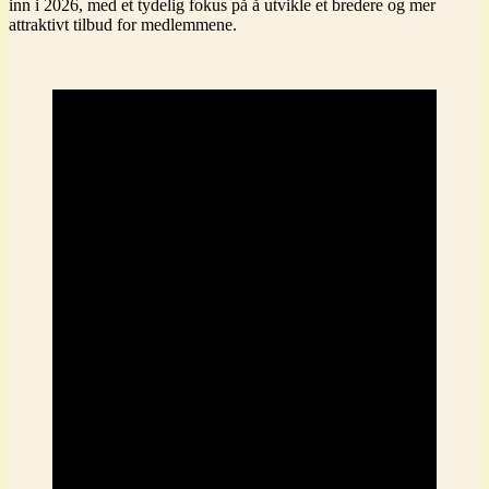
inn i 2026, med et tydelig fokus på å utvikle et bredere og mer
attraktivt tilbud for medlemmene.