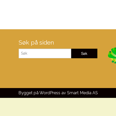
Søk på siden
Bygget på WordPress av
Smart Media AS