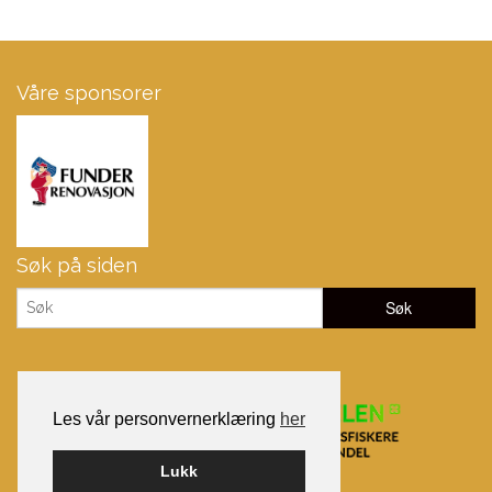
Våre sponsorer
Søk på siden
Les vår personvernerklæring
her
Lukk