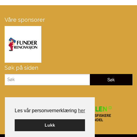
Våre sponsorer
Søk på siden
Les vår personvernerklæring
her
Lukk