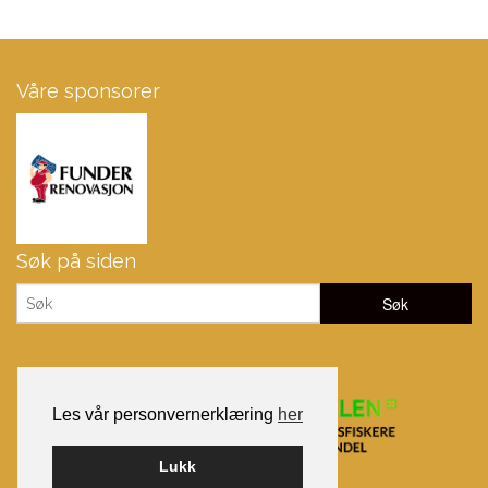
Våre sponsorer
Søk på siden
Les vår personvernerklæring
her
Lukk