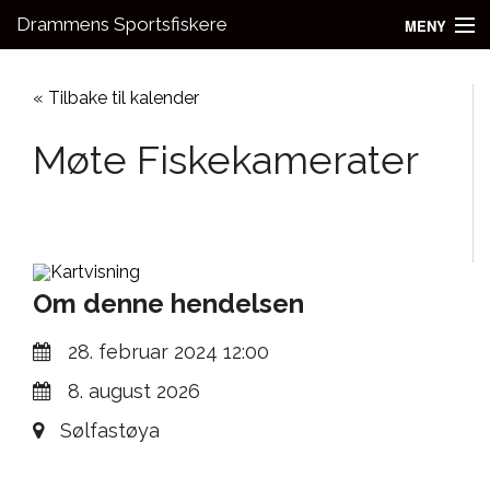
Drammens Sportsfiskere
MENY
Nyheter
« Tilbake til kalender
Aktivitetsgrupper
Møte Fiskekamerater
Utleie
Bli medlem!
Fiske
Om denne hendelsen
Kontakt oss
28. februar 2024 12:00
8. august 2026
Sølfastøya