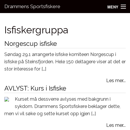
Drammens Sportsfiskere
MENY
Nyheter
Isfiskergruppa
Aktivitetsgrupper
Norgescup isfiske
Utleie
Søndag 29.1 arrangerte isfiske komiteen Norgescup i
Bli medlem!
isfiske på Steinsfjorden. Hele 150 deltagere viser at det er
stor interesse for […]
Fiske
Les mer...
Kontakt oss
AVLYST: Kurs i Isfiske
Kurset må dessverre avlyses med bakgrunn i
sykdom. Drammens Sportsfiskere beklager dette,
men vi vil søke og sette kurset opp igjen […]
Les mer...