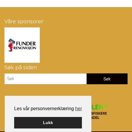
Våre sponsorer
Søk på siden
Les vår personvernerklæring
her
Lukk