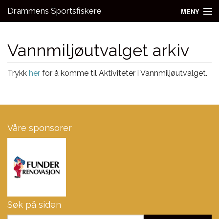
Drammens Sportsfiskere
MENY
Nyheter
Vannmiljøutvalget arkiv
Aktivitetsgrupper
Trykk
her
for å komme til Aktiviteter i Vannmiljøutvalget.
Utleie
Bli medlem!
Fiske
Våre sponsorer
Kontakt oss
Søk på siden