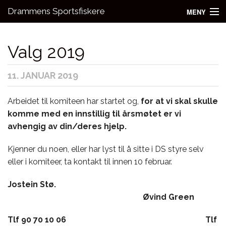
Drammens Sportsfiskere
MENY
Nyheter
Valg 2019
Aktivitetsgrupper
11. JANUAR 2019
Utleie
Bli medlem!
Arbeidet til komiteen har startet og,
for at vi skal skulle
komme med en innstillig til årsmøtet er vi
Fiske
avhengig av din/deres hjelp.
Kontakt oss
Kjenner du noen, eller har lyst til å sitte i DS styre selv
eller i komiteer, ta kontakt til innen 10 februar.
Jostein Stø.
Øvind Green
Tlf 90 70 10 06 Tlf