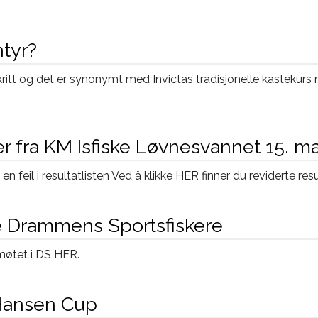
tyr?
itt og det er synonymt med Invictas tradisjonelle kastekurs 
r fra KM Isfiske Løvnesvannet 15. m
n feil i resultatlisten Ved å klikke HER finner du reviderte re
te Drammens Sportsfiskere
smøtet i DS HER.
 Hansen Cup