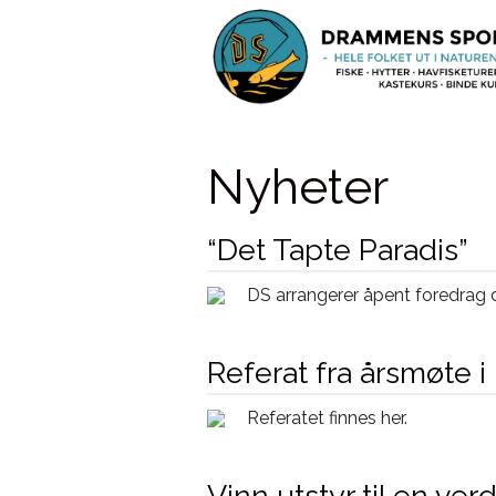
Nyheter
“Det Tapte Paradis”
DS arrangerer åpent foredrag d
Referat fra årsmøte i 
Referatet finnes her.
Vinn utstyr til en ve