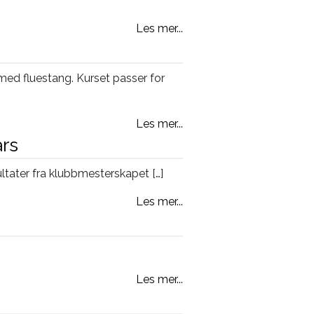
Les mer...
med fluestang. Kurset passer for
Les mer...
ars
sultater fra klubbmesterskapet […]
Les mer...
Les mer...