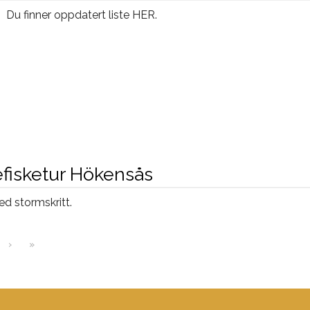
Du finner oppdatert liste HER.
uefisketur Hökensås
 stormskritt.
›
»