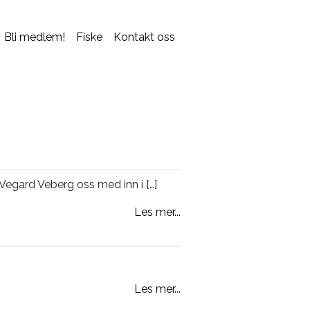
Bli medlem!
Fiske
Kontakt oss
Vegard Veberg oss med inn i […]
Les mer...
Les mer...