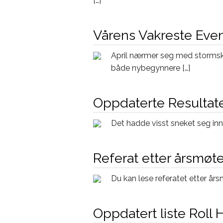
[…]
Vårens Vakreste Even
April nærmer seg med stormskr
både nybegynnere […]
Oppdaterte Resultate
Det hadde visst sneket seg inn e
Referat etter årsmø
Du kan lese referatet etter år
Oppdatert liste Roll