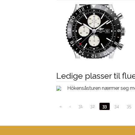
Ledige plasser til fl
Hökensåsturen nærmer seg med
«
‹
31
32
33
34
35