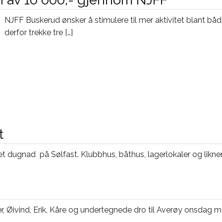
NJFF Buskerud ønsker å stimulere til mer aktivitet blant både 
derfor trekke tre […]
t
det dugnad på Sølfast. Klubbhus, båthus, lagerlokaler og likne
Per, Øivind, Erik, Kåre og undertegnede dro til Averøy onsda