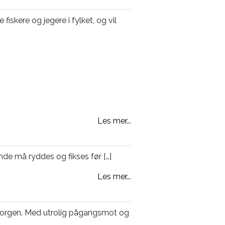
fiskere og jegere i fylket, og vil
Les mer...
nde må ryddes og fikses før […]
Les mer...
g morgen. Med utrolig pågangsmot og