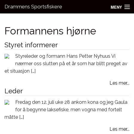
Drammens Sportsfiskere
MENY
Nyheter
Formannens hjørne
Aktivitetsgrupper
Styret informerer
Utleie
Styreleder og formann Hans Petter Nyhuus Vi
Bli medlem!
nærmer oss slutten på et år som har blitt preget av
et situasjon […]
Fiske
Les mer...
Kontakt oss
Leder
Fredag den 12. juli uke 28 ankom kona og jeg Gaula
for å begynne laksefiske, men vogna med fortelt
måtte […]
Les mer...